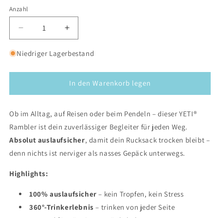
Anzahl
Verringere
Erhöhe
die
die
Menge
Menge
Niedriger Lagerbestand
für
für
YETI
YETI
Rambler
Rambler
In den Warenkorb legen
12oz
12oz
(355
(355
Ob im Alltag, auf Reisen oder beim Pendeln – dieser YETI®
ml)
ml)
Reiseflasche
Reiseflasche
Rambler ist dein zuverlässiger Begleiter für jeden Weg.
Absolut auslaufsicher
, damit dein Rucksack trocken bleibt –
denn nichts ist nerviger als nasses Gepäck unterwegs.
Highlights:
100% auslaufsicher
– kein Tropfen, kein Stress
360°-Trinkerlebnis
– trinken von jeder Seite