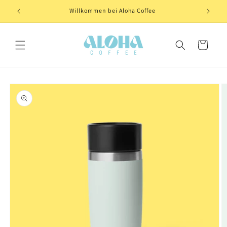
Direkt
zum
.
Willkommen bei Aloha Coffee
Inhalt
Warenkorb
oduktinformationen
ringen