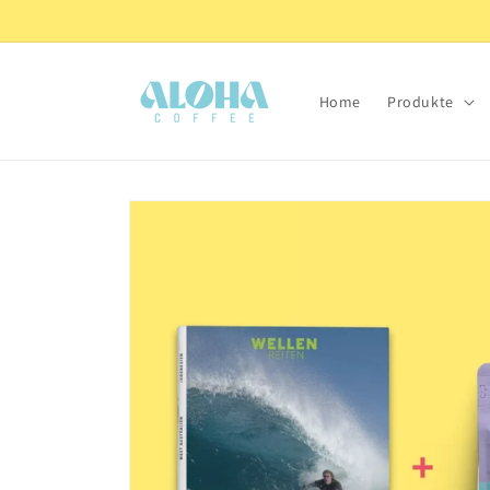
Direkt
Mit Liebe gerösteter Kaffee aus Italien.
zum
Inhalt
Home
Produkte
Zu
Produktinformationen
springen