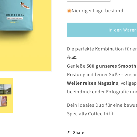
die
die
Menge
Menge
Niedriger Lagerbestand
für
für
Smooth
Smooth
Crema
Crema
In den Waren
+
+
Wellenreiten
Wellenreiten
Die perfekte Kombination für 
Magazin
Magazin
#11
#11
☕🌊
Genieße
500 g unseres Smooth
Röstung mit feiner Süße – zus
Wellenreiten Magazins
, vollge
beeindruckender Fotografie und
Dein ideales Duo für eine bewu
Specialty Coffee trifft.
Share