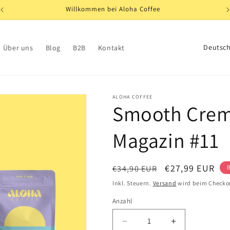
Willkommen bei Aloha Coffee
L
Über uns
Blog
B2B
Kontakt
a
n
d
ALOHA COFFEE
Smooth Crema
/
R
Magazin #11
e
g
Normaler
Verkaufspreis
€27,99 EUR
€34,90 EUR
i
Preis
Inkl. Steuern.
Versand
wird beim Checko
o
n
Anzahl
Verringere
Erhöhe