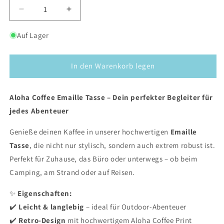
Verringere
Erhöhe
die
die
Menge
Menge
Auf Lager
für
für
Emaille
Emaille
Tasse
Tasse
In den Warenkorb legen
Aloha Coffee Emaille Tasse – Dein perfekter Begleiter für
jedes Abenteuer
Genieße deinen Kaffee in unserer hochwertigen
Emaille
Tasse
, die nicht nur stylisch, sondern auch extrem robust ist.
Perfekt für Zuhause, das Büro oder unterwegs – ob beim
Camping, am Strand oder auf Reisen.
✨
Eigenschaften:
✔️
Leicht & langlebig
– ideal für Outdoor-Abenteuer
✔️
Retro-Design
mit hochwertigem Aloha Coffee Print