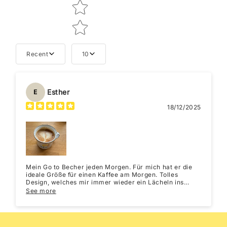
Recent
10
Esther
E
18/12/2025
Mein Go to Becher jeden Morgen. Für mich hat er die
ideale Größe für einen Kaffee am Morgen. Tolles
Design, welches mir immer wieder ein Lächeln ins
Gesicht zaubert. Habe ihn bestimmt schon 30-mal in
See more
der Spülmaschine gewaschen und die Tasse sieht noch
aus wie neu.