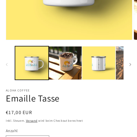
Medien
M
1
2
in
in
Modal
M
öffnen
ö
ALOHA COFFEE
Emaille Tasse
Normaler
€17,00 EUR
Preis
Inkl. Steuern.
Versand
wird beim Checkout berechnet
Anzahl