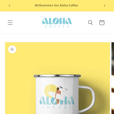
Direkt
zum
.
Willkommen bei Aloha Coffee
Inhalt
Warenkorb
oduktinformationen
ringen