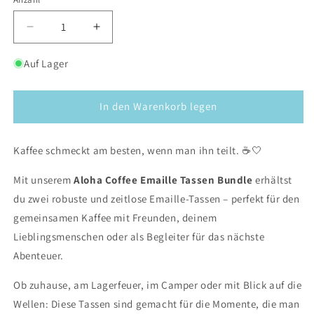
Verringere
Erhöhe
die
die
Menge
Menge
Auf Lager
für
für
2
2
x
x
In den Warenkorb legen
Emaille
Emaille
Tasse
Tasse
Kaffee schmeckt am besten, wenn man ihn teilt. ☕🤍
Mit unserem
Aloha Coffee Emaille Tassen Bundle
erhältst
du zwei robuste und zeitlose Emaille-Tassen – perfekt für den
gemeinsamen Kaffee mit Freunden, deinem
Lieblingsmenschen oder als Begleiter für das nächste
Abenteuer.
Ob zuhause, am Lagerfeuer, im Camper oder mit Blick auf die
Wellen: Diese Tassen sind gemacht für die Momente, die man