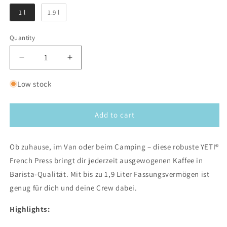
1 l
1.9 l
Quantity
Decrease
Increase
quantity
quantity
for
for
Low stock
YETI
YETI
French
French
Press
Press
Add to cart
Ob zuhause, im Van oder beim Camping – diese robuste YETI®
French Press bringt dir jederzeit ausgewogenen Kaffee in
Barista-Qualität. Mit bis zu 1,9 Liter Fassungsvermögen ist
genug für dich und deine Crew dabei.
Highlights: