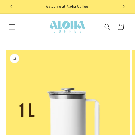
Skip to
Welcome at Aloha Coffee
content
Cart
Skip to
product
information