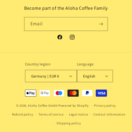
Become part of the Aloha Coffee Family
Email
Facebook
Instagram
Country/region
Language
Germany | EUR €
English
Payment
methods
© 2026,
Aloha Coffee GmbH
Powered by Shopify
Privacy policy
Refund policy
Terms of service
Legal notice
Contact information
Shipping policy