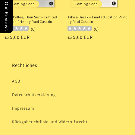
Coming Soon
Coming Soon
Our Reviews
First Coffee, Then Surf – Limited
Take a Break – Limited Edition Print
Edition Print by Raul Casado
by Raul Casado
(
0
)
(
0
)
Normaler
€35,00 EUR
Normaler
€35,00 EUR
Preis
Preis
Rechtliches
AGB
Datenschutzerklärung
Impressum
Rückgaberichtlinie und Widerrufsrecht