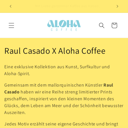
Direkt
zum
Willkommen bei Aloha Coffee
Inhalt
Warenkorb
K
Raul Casado X Aloha Coffee
a
Eine exklusive Kollektion aus Kunst, Surfkultur und
t
Aloha-Spirit.
e
Gemeinsam mit dem mallorquinischen Künstler
Raul
Casado
haben wir eine Reihe streng limitierter Prints
g
geschaffen, inspiriert von den kleinen Momenten des
o
Glücks, dem Leben am Meer und der Schönheit bewusster
Auszeiten.
r
Jedes Motiv erzählt seine eigene Geschichte und bringt