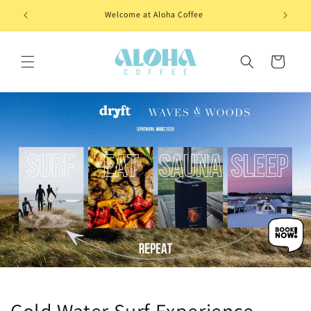
Skip to
Welcome at Aloha Coffee
content
Cart